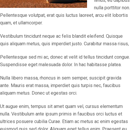
tellus, eu dapibus
nulla porttitor non.
Pellentesque volutpat, erat quis luctus laoreet, arcu elit lobortis
quam, et ullamcorper.
Vestibulum tincidunt neque ac felis blandit eleifend. Quisque
quis aliquam metus, quis imperdiet justo. Curabitur massa risus,
Pellentesque sed mi ac, donec at velit id tellus tincidunt congue.
Suspendisse eget malesuada dolor. In hac habitasse platea.
Nulla libero massa, rhoncus in sem semper, suscipit gravida
ante. Mauris erat massa, imperdiet quis turpis nec, faucibus
aliquam metus. Donec ut egestas orci.
Ut augue enim, tempus sit amet quam vel, cursus elementum
nulla. Vestibulum ante ipsum primis in faucibus orci luctus et
ultrices posuere cubilia Curae. Etiam ac metus ac enim egestas
euismod quis sed dolor. Aliquam eget tellus enim. Praesent eu