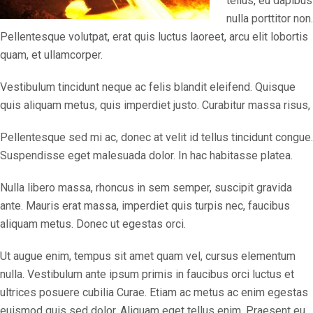
tellus, eu dapibus
nulla porttitor non.
Pellentesque volutpat, erat quis luctus laoreet, arcu elit lobortis
quam, et ullamcorper.
Vestibulum tincidunt neque ac felis blandit eleifend. Quisque
quis aliquam metus, quis imperdiet justo. Curabitur massa risus,
Pellentesque sed mi ac, donec at velit id tellus tincidunt congue.
Suspendisse eget malesuada dolor. In hac habitasse platea.
Nulla libero massa, rhoncus in sem semper, suscipit gravida
ante. Mauris erat massa, imperdiet quis turpis nec, faucibus
aliquam metus. Donec ut egestas orci.
Ut augue enim, tempus sit amet quam vel, cursus elementum
nulla. Vestibulum ante ipsum primis in faucibus orci luctus et
ultrices posuere cubilia Curae. Etiam ac metus ac enim egestas
euismod quis sed dolor. Aliquam eget tellus enim. Praesent eu